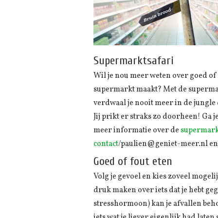
Supermarktsafari
Wil je nou meer weten over goed of 
supermarkt maakt? Met de supermark
verdwaal je nooit meer in de jungle
Jij prikt er straks zo doorheen! Ga
meer informatie over de
supermark
contact
/paulien@geniet-meer.nl en i
Goed of fout eten
Volg je gevoel en kies zoveel mogeli
druk maken over iets dat je hebt geg
stresshormoon) kan je afvallen behoo
iets wat je liever eigenlijk had lat