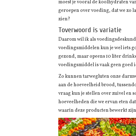
moest je vooral de koolhydraten va
geroepen over voeding, dat we zo 
zien?
Toverwoord is variatie
Daarom wil ik als voedingsdeskund
voedingsmiddelen kun je wel iets goe
gezond, maar opeens 10 liter drinke
voedingsmiddel is vaak geen goed i
Zo kunnen tarwegluten onze darmwan
aan de hoeveelheid brood, tussendoo
vraag kun je stellen over zuivel en s
hoeveelheden die we ervan eten dat 
waarin deze producten bewerkt zijn