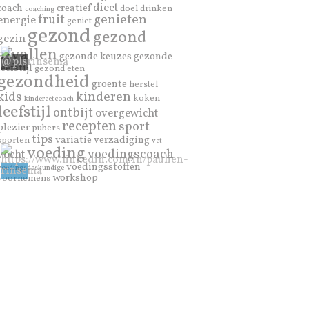
dieet
coach
creatief
doel
drinken
coaching
genieten
fruit
energie
geniet
gezond
gezond
gezin
afvallen
gezonde keuzes
gezonde
leefstijl
gezond eten
gezondheid
groente
herstel
kinderen
kids
koken
kindereetcoach
leefstijl
ontbijt
overgewicht
recepten
sport
plezier
pubers
tips
variatie
verzadiging
sporten
vet
voeding
voedingscoach
vocht
voedingsstoffen
voedingsdeskundige
workshop
voornemens