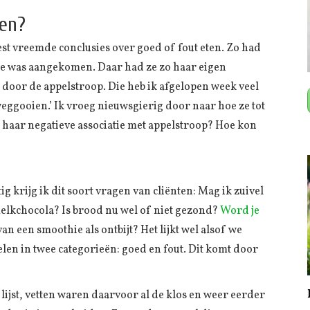
ten?
est vreemde conclusies over goed of fout eten. Zo had
t die was aangekomen. Daar had ze zo haar eigen
 door de appelstroop. Die heb ik afgelopen week veel
eggooien.’ Ik vroeg nieuwsgierig door naar hoe ze tot
 haar negatieve associatie met appelstroop? Hoe kon
g krijg ik dit soort vragen van cliënten: Mag ik zuivel
elkchocola? Is brood nu wel of niet gezond?
Word je
van een smoothie als ontbijt? Het lijkt wel alsof we
elen in twee categorieën: goed en fout. Dit komt door
ijst, vetten waren daarvoor al de klos en weer eerder