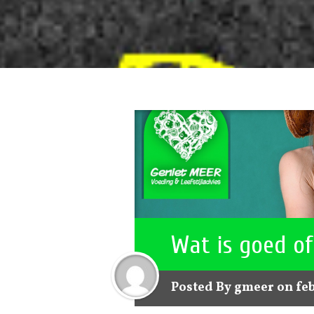
Wat is goed of
Posted By
gmeer
on feb