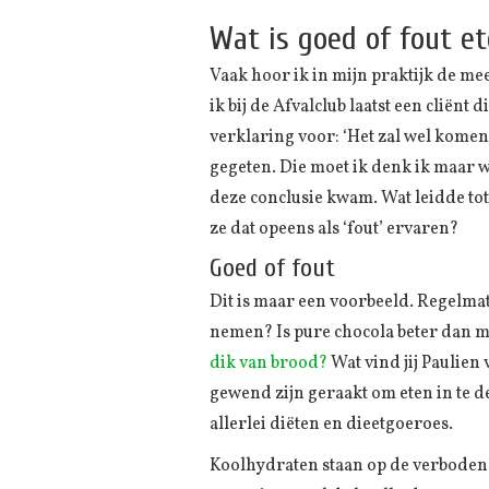
Wat is goed of fout e
Vaak hoor ik in mijn praktijk de me
ik bij de Afvalclub laatst een cliën
verklaring voor: ‘Het zal wel komen
gegeten. Die moet ik denk ik maar w
deze conclusie kwam. Wat leidde tot
ze dat opeens als ‘fout’ ervaren?
Goed of fout
Dit is maar een voorbeeld. Regelmati
nemen? Is pure chocola beter dan m
dik van brood?
Wat vind jij Paulien 
gewend zijn geraakt om eten in te d
allerlei diëten en dieetgoeroes.
Koolhydraten staan op de verboden l