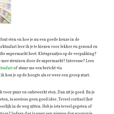
fout eten en hoe je nu een goede keuze in de
tsafari leer ik je te kiezen voor lekker én gezond en
 die supermarkt heet. Kletspraatjes op de verpakking?
 je mee struinen door de supermarkt? Interesse? Lees
tsafari
of stuur me een bericht via
k hou je op de hoogte als er weer een groep start.
jk voor puur en onbewerkt eten. Dan zit je goed. En je
eten, is sowieso geen goed idee. Teveel cortisol (het
rlijk in de weg zitten. Heb je iets teveel gegeten of
en staan? Iedere dag is weer een nieuwe dag waarop je