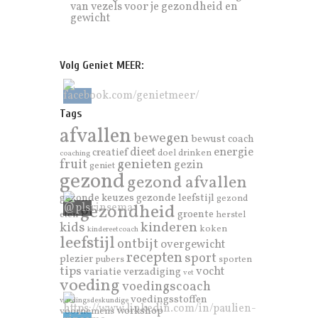
van vezels voor je gezondheid en
gewicht
Volg Geniet MEER:
Tags
afvallen
bewegen
bewust
coach
dieet
energie
creatief
doel
drinken
coaching
genieten
fruit
gezin
geniet
gezond
gezond afvallen
gezonde keuzes
gezonde leefstijl
gezond
gezondheid
groente
eten
herstel
kinderen
kids
koken
kindereetcoach
leefstijl
ontbijt
overgewicht
recepten
sport
plezier
pubers
sporten
tips
vocht
variatie
verzadiging
vet
voeding
voedingscoach
voedingsstoffen
voedingsdeskundige
workshop
voornemens