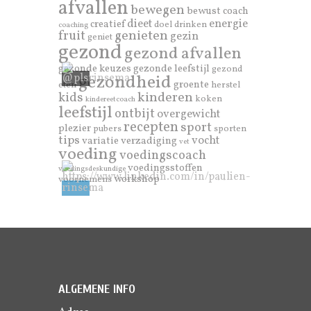
afvallen
bewegen
bewust
coach
dieet
energie
creatief
doel
drinken
coaching
genieten
fruit
gezin
geniet
gezond
gezond afvallen
gezonde keuzes
gezonde leefstijl
gezond
gezondheid
groente
eten
herstel
kinderen
kids
koken
kindereetcoach
leefstijl
ontbijt
overgewicht
recepten
sport
plezier
pubers
sporten
tips
vocht
variatie
verzadiging
vet
voeding
voedingscoach
voedingsstoffen
voedingsdeskundige
workshop
voornemens
ALGEMENE INFO