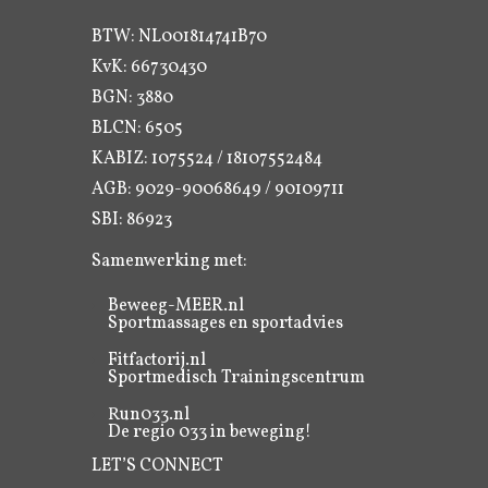
BTW: NL001814741B70
KvK: 66730430
BGN: 3880
BLCN: 6505
KABIZ: 1075524 / 18107552484
AGB: 9029-90068649 / 90109711
SBI: 86923
Samenwerking met:
Beweeg-MEER.nl
Sportmassages en sportadvies
Fitfactorij.nl
Sportmedisch Trainingscentrum
Run033.nl
De regio 033 in beweging!
LET’S CONNECT