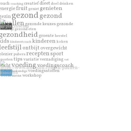
dieet
coach
creatief
doel
drinken
coaching
genieten
fruit
energie
geniet
gezond
gezond
gezin
afvallen
gezonde keuzes
gezonde
leefstijl
gezond eten
gezondheid
groente
herstel
kinderen
kids
koken
kindereetcoach
leefstijl
ontbijt
overgewicht
recepten
sport
plezier
pubers
tips
variatie
verzadiging
sporten
vet
voeding
voedingscoach
vocht
voedingsstoffen
voedingsdeskundige
workshop
voornemens