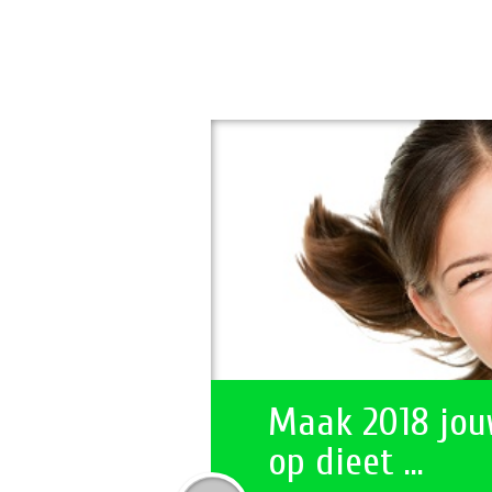
Maak 2018 jouw
op dieet …