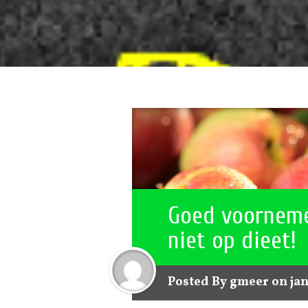
Goed voorneme
niet op dieet!
Posted By
gmeer
on jan