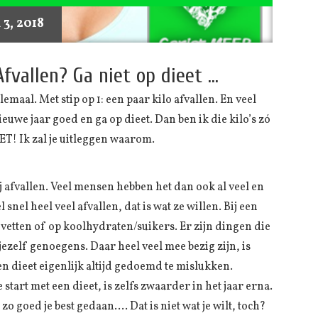
 3, 2018
fvallen? Ga niet op dieet …
aal. Met stip op 1: een paar kilo afvallen. En veel
uwe jaar goed en ga op dieet. Dan ben ik die kilo’s zó
ET! Ik zal je uitleggen waarom.
j afvallen. Veel mensen hebben het dan ook al veel en
snel heel veel afvallen, dat is wat ze willen. Bij een
op vetten of op koolhydraten/suikers. Er zijn dingen die
jezelf genoegens. Daar heel veel mee bezig zijn, is
 dieet eigenlijk altijd gedoemd te mislukken.
tart met een dieet, is zelfs zwaarder in het jaar erna.
 goed je best gedaan…. Dat is niet wat je wilt, toch?