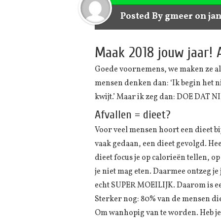
Posted By
gmeer
on jan
Maak 2018 jouw jaar! A
Goede voornemens, we maken ze allem
mensen denken dan: ‘Ik begin het nie
kwijt.’ Maar ik zeg dan: DOE DAT NI
Afvallen = dieet?
Voor veel mensen hoort een dieet bi
vaak gedaan, een dieet gevolgd. Heel 
dieet focus je op calorieën tellen, 
je niet mag eten. Daarmee ontzeg je 
echt SUPER MOEILIJK. Daarom is een
Sterker nog: 80% van de mensen die s
Om wanhopig van te worden. Heb je zo