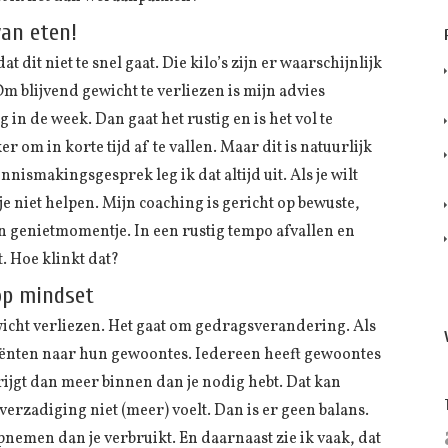
van eten!
 dit niet te snel gaat. Die kilo’s zijn er waarschijnlijk
m blijvend gewicht te verliezen is mijn advies
g in de week. Dan gaat het rustig en is het vol te
om in korte tijd af te vallen. Maar dit is natuurlijk
ismakingsgesprek leg ik dat altijd uit. Als je wilt
 je niet helpen. Mijn coaching is gericht op bewuste,
 genietmomentje. In een rustig tempo afvallen en
 Hoe klinkt dat?
op mindset
wicht verliezen. Het gaat om gedragsverandering. Als
iënten naar hun gewoontes. Iedereen heeft gewoontes
krijgt dan meer binnen dan je nodig hebt. Dat kan
 verzadiging niet (meer) voelt. Dan is er geen balans.
nemen dan je verbruikt. En daarnaast zie ik vaak, dat