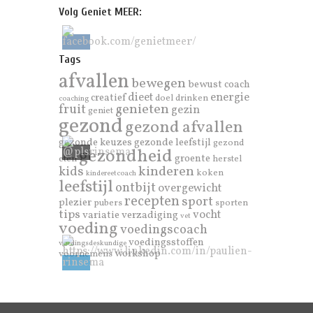
Volg Geniet MEER:
Tags
afvallen
bewegen
bewust
coach
dieet
energie
creatief
doel
drinken
coaching
genieten
fruit
gezin
geniet
gezond
gezond afvallen
gezonde keuzes
gezonde leefstijl
gezond
gezondheid
groente
eten
herstel
kinderen
kids
koken
kindereetcoach
leefstijl
ontbijt
overgewicht
recepten
sport
plezier
pubers
sporten
tips
vocht
variatie
verzadiging
vet
voeding
voedingscoach
voedingsstoffen
voedingsdeskundige
workshop
voornemens