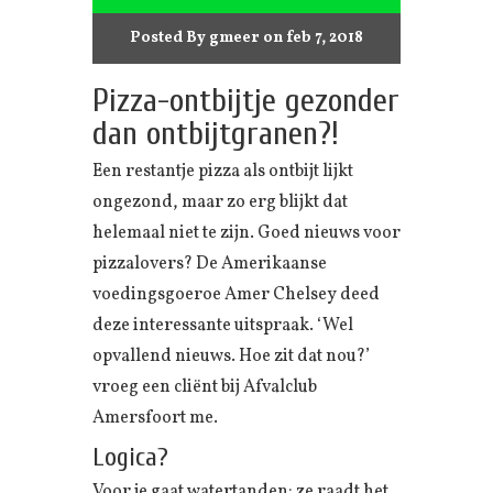
Posted By
gmeer
on feb 7, 2018
Pizza-ontbijtje gezonder
dan ontbijtgranen?!
Een restantje pizza als ontbijt lijkt
ongezond, maar zo erg blijkt dat
helemaal niet te zijn. Goed nieuws voor
pizzalovers? De Amerikaanse
voedingsgoeroe Amer Chelsey deed
deze interessante uitspraak. ‘Wel
opvallend nieuws. Hoe zit dat nou?’
vroeg een cliënt bij Afvalclub
Amersfoort me.
Logica?
Voor je gaat watertanden: ze raadt het