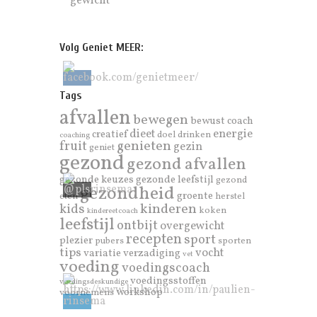
gewicht
Volg Geniet MEER:
Tags
afvallen
bewegen
bewust
coach
dieet
energie
creatief
doel
drinken
coaching
genieten
fruit
gezin
geniet
gezond
gezond afvallen
gezonde keuzes
gezonde leefstijl
gezond
gezondheid
groente
eten
herstel
kinderen
kids
koken
kindereetcoach
leefstijl
ontbijt
overgewicht
recepten
sport
plezier
pubers
sporten
tips
vocht
variatie
verzadiging
vet
voeding
voedingscoach
voedingsstoffen
voedingsdeskundige
workshop
voornemens